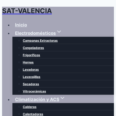
SAT-VALENCIA
Saltar
al
contenido
Inicio
Electrodomésticos
Campanas Extractoras
Congeladores
Frigoríficos
Hornos
Lavadoras
Lavavajillas
Secadoras
Vitrocerámicas
Climatización y ACS
Calderas
Calentadores