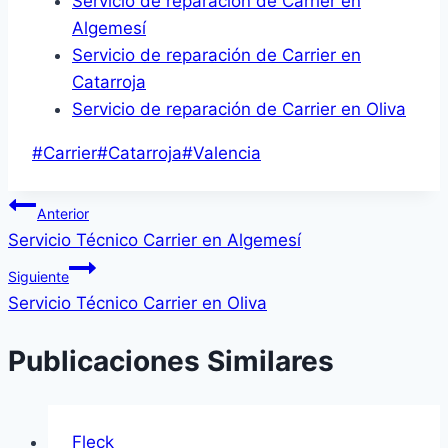
Servicio de reparación de Carrier en
Algemesí
Servicio de reparación de Carrier en
Catarroja
Servicio de reparación de Carrier en Oliva
Etiquetas
#
Carrier
#
Catarroja
#
Valencia
de
Navegación
la
Anterior
entrada:
Servicio Técnico Carrier en Algemesí
de
Siguiente
entradas
Servicio Técnico Carrier en Oliva
Publicaciones Similares
Fleck