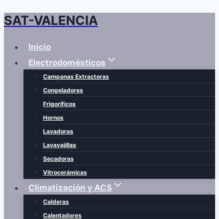
SAT-VALENCIA
Saltar
al
contenido
Inicio
Electrodomésticos
Campanas Extractoras
Congeladores
Frigoríficos
Hornos
Lavadoras
Lavavajillas
Secadoras
Vitrocerámicas
Climatización y ACS
Calderas
Calentadores