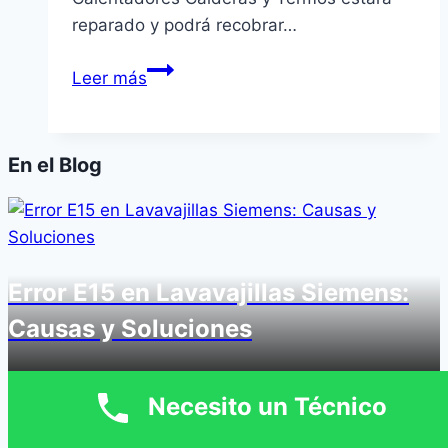
reparado y podrá recobrar…
Servicio
Leer más
Técnico
Biasi
en
En el Blog
Burjassot
Error E15 en Lavavajillas Siemens:
Causas y Soluciones
Siemens
Necesito un Técnico