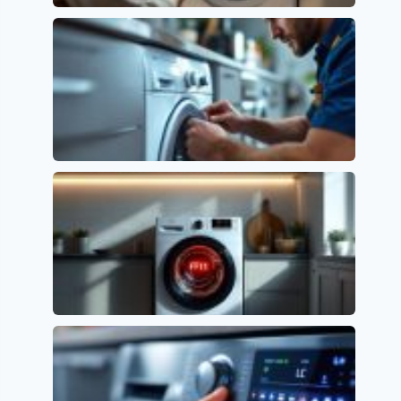
Lavavajillas Candy: Soluciona el Error E2
fácilmente
Códigos de error y su significado
Cómo resolver el error F15 en lavavajillas
Indesit
Códigos de error y su significado
Solución al Error F11 en Lavavajillas
Whirlpool
Códigos de error y su significado