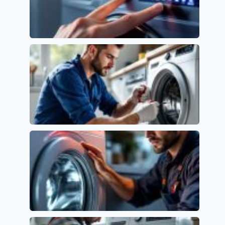
Error LC en Lavavajillas Samsung: Causas y
Soluciones
Códigos de error y su significado
Error AE en lavavajillas LG: causas y
soluciones efectivas
Códigos de error y su significado
Lavavajillas AEG Error i30: Significado y