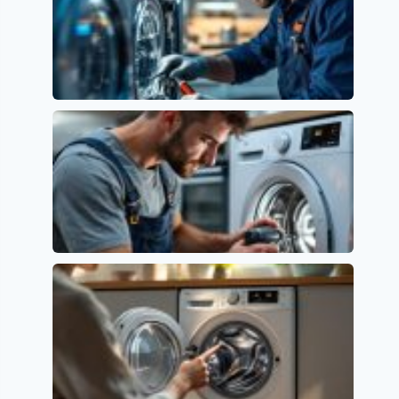
Error E15 en Lavavajillas Siemens: Causas y
Soluciones
Siemens
Error E01 en Lavavajillas Beko: Causas y
Soluciones
Códigos de error y su significado