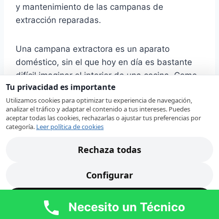
y mantenimiento de las campanas de
extracción reparadas.
Una campana extractora es un aparato
doméstico, sin el que hoy en día es bastante
difícil imaginar el interior de una cocina. Como
Tu privacidad es importante
norma, este equipo es de alta calidad y puede
Utilizamos cookies para optimizar tu experiencia de navegación,
funcionar sin problemas y averías durante
analizar el tráfico y adaptar el contenido a tus intereses. Puedes
mucho tiempo. Mas, como cualquier otro
aceptar todas las cookies, rechazarlas o ajustar tus preferencias por
categoría.
Leer política de cookies
dispositivo, tarde o temprano, las campanas de
extracción pueden requerir una revisión por un
Rechaza todas
profesional capacitado.
Configurar
Nuestros técnicos en Oliva revisan su campana
extractora Indesit localizando rápidamente la
Acepta todas
Necesito un Técnico
avería. Ante alguno de estos síntomas, nuestro