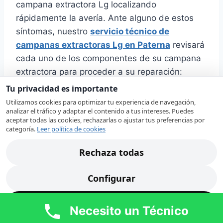
campana extractora Lg localizando
rápidamente la avería. Ante alguno de estos
síntomas, nuestro
servicio técnico de
campanas extractoras Lg en Paterna
revisará
cada uno de los componentes de su campana
extractora para proceder a su reparación:
Tu privacidad es importante
Se ha fundido
Utilizamos cookies para optimizar tu experiencia de navegación,
analizar el tráfico y adaptar el contenido a tus intereses. Puedes
la luz de la
aceptar todas las cookies, rechazarlas o ajustar tus preferencias por
campana de
categoría.
Leer política de cookies
extracción.
Rechaza todas
La campana
de la cocina es muy ruidosa.
Configurar
Sustituir filtros sucios en campana
extractora.
Acepta todas
Necesito un Técnico
Instalación de campanas de extracción
para hostelería.