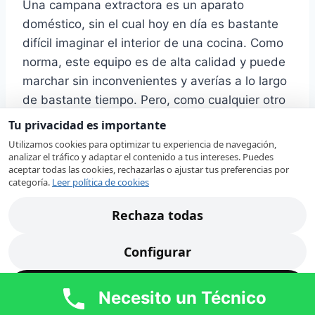
Una campana extractora es un aparato
doméstico, sin el cual hoy en día es bastante
difícil imaginar el interior de una cocina. Como
norma, este equipo es de alta calidad y puede
marchar sin inconvenientes y averías a lo largo
de bastante tiempo. Pero, como cualquier otro
dispositivo, tarde que temprano, las campanas
Tu privacidad es importante
de extracción pueden requerir una revisión por
Utilizamos cookies para optimizar tu experiencia de navegación,
un profesional capacitado.
analizar el tráfico y adaptar el contenido a tus intereses. Puedes
aceptar todas las cookies, rechazarlas o ajustar tus preferencias por
categoría.
Leer política de cookies
Nuestros técnicos en Algemesí revisan su
Rechaza todas
campana extractora Indesit localizando
rápidamente la avería. Ante alguno de estos
Configurar
síntomas, nuestro
servicio técnico de
campanas extractoras Indesit en Algemesí
Acepta todas
revisará cada uno de los componentes de su
Necesito un Técnico
campana extractora para proceder a su