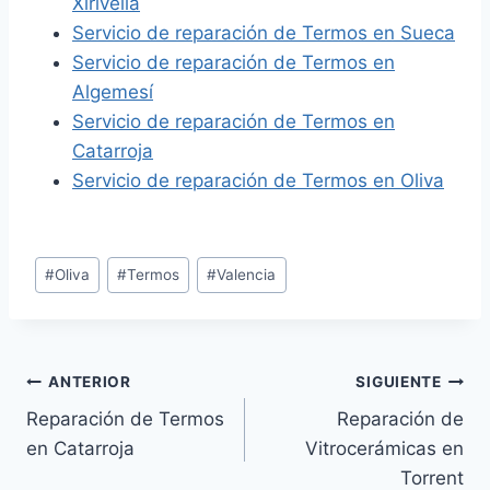
Xirivella
Servicio de reparación de Termos en Sueca
Servicio de reparación de Termos en
Algemesí
Servicio de reparación de Termos en
Catarroja
Servicio de reparación de Termos en Oliva
Etiquetas
#
Oliva
#
Termos
#
Valencia
de
la
entrada:
Navegación
ANTERIOR
SIGUIENTE
Reparación de Termos
Reparación de
de
en Catarroja
Vitrocerámicas en
entradas
Torrent