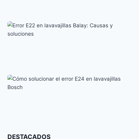
Lavavajillas AEG Error i30: Significado y Solución
Códigos de error y su significado
Error E22 en lavavajillas Balay: Causas y soluciones
Códigos de error y su significado
Cómo solucionar el error E24 en lavavajillas Bosch
DESTACADOS
Códigos de error y su significado