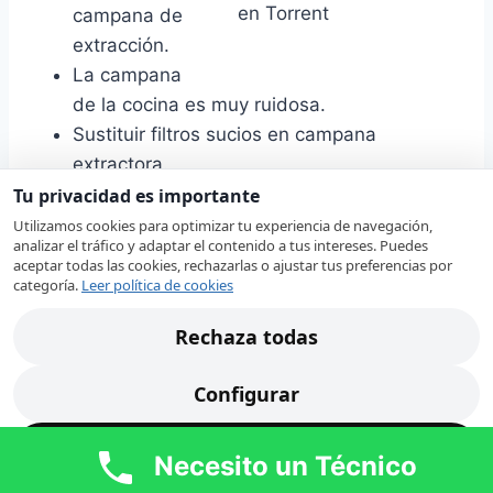
campana de
extracción.
La campana
de la cocina es muy ruidosa.
Sustituir filtros sucios en campana
extractora.
Instalación de campanas de extracción
Tu privacidad es importante
para hostelería.
Utilizamos cookies para optimizar tu experiencia de navegación,
analizar el tráfico y adaptar el contenido a tus intereses. Puedes
Instalación de tubos de extracción de
aceptar todas las cookies, rechazarlas o ajustar tus preferencias por
humos.
categoría.
Leer política de cookies
La campana no aspira el humo en
Rechaza todas
absoluto.
Filtros obstruidos.
Configurar
Los botones de control en el panel no
responden.
Acepta todas
Necesito un Técnico
Fuerte ruido cuando se enciende.
No cambian las velocidades de extracción.