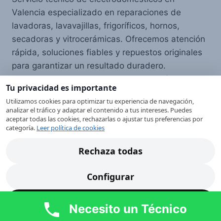
Valencia especializado en reparaciones de
lavadoras, lavavajillas, frigoríficos, hornos,
secadoras y vitrocerámicas. Ofrecemos atención
rápida, soluciones fiables y repuestos originales
para garantizar un resultado duradero.
Atendemos Valencia capital y toda su área
Tu privacidad es importante
metropolitana con un servicio profesional,
Utilizamos cookies para optimizar tu experiencia de navegación,
cercano y transparente.
analizar el tráfico y adaptar el contenido a tus intereses. Puedes
aceptar todas las cookies, rechazarlas o ajustar tus preferencias por
categoría.
Leer política de cookies
Política de privacidad
Rechaza todas
Más información sobre las cookies
Política de cookies
Configurar
Politíca de Privacidad AVISO LEGAL
Acepta todas
Mapa del Sitio WEB
Necesito un Técnico