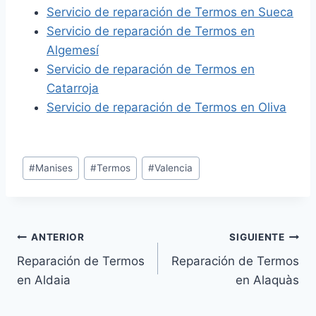
Servicio de reparación de Termos en Sueca
Servicio de reparación de Termos en
Algemesí
Servicio de reparación de Termos en
Catarroja
Servicio de reparación de Termos en Oliva
Etiquetas
#
Manises
#
Termos
#
Valencia
de
la
entrada:
Navegación
ANTERIOR
SIGUIENTE
Reparación de Termos
Reparación de Termos
de
en Aldaia
en Alaquàs
entradas