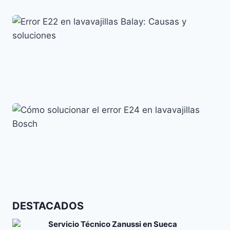
Lavavajillas AEG Error i30: Significado y Solución
Códigos de error y su significado
Error E22 en lavavajillas Balay: Causas y soluciones
Códigos de error y su significado
Cómo solucionar el error E24 en lavavajillas Bosch
DESTACADOS
Códigos de error y su significado
Servicio Técnico Zanussi en Sueca