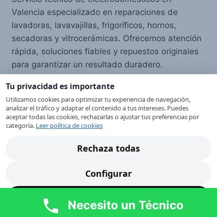
Valencia especializado en reparaciones de
lavadoras, lavavajillas, frigoríficos, hornos,
secadoras y vitrocerámicas. Ofrecemos atención
rápida, soluciones fiables y repuestos originales
para garantizar un resultado duradero.
Atendemos Valencia capital y toda su área
Tu privacidad es importante
metropolitana con un servicio profesional,
Utilizamos cookies para optimizar tu experiencia de navegación,
cercano y transparente.
analizar el tráfico y adaptar el contenido a tus intereses. Puedes
aceptar todas las cookies, rechazarlas o ajustar tus preferencias por
categoría.
Leer política de cookies
Política de privacidad
Rechaza todas
Más información sobre las cookies
Política de cookies
Configurar
Politíca de Privacidad AVISO LEGAL
Acepta todas
Mapa del Sitio WEB
Necesito un Técnico