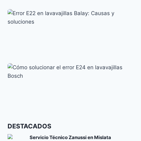
Lavavajillas AEG Error i30: Significado y Solución
Códigos de error y su significado
Error E22 en lavavajillas Balay: Causas y soluciones
Códigos de error y su significado
Cómo solucionar el error E24 en lavavajillas Bosch
DESTACADOS
Códigos de error y su significado
Servicio Técnico Zanussi en Mislata