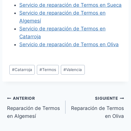
Servicio de reparación de Termos en Sueca
Servicio de reparación de Termos en
Algemesí
Servicio de reparación de Termos en
Catarroja
Servicio de reparación de Termos en Oliva
Etiquetas
#
Catarroja
#
Termos
#
Valencia
de
la
entrada:
Navegación
ANTERIOR
SIGUIENTE
Reparación de Termos
Reparación de Termos
de
en Algemesí
en Oliva
entradas