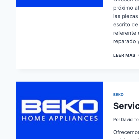
próximo al
las piezas
escrito de
referente 
reparado 
S
LEER MÁS
T
B
E
A
BEKO
Servi
Por
David To
Ofrecemos