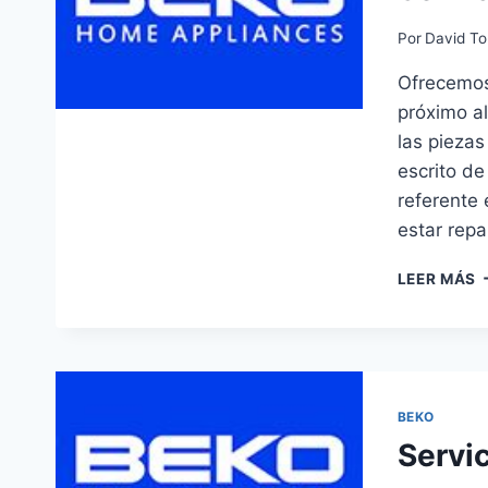
Por
David To
Ofrecemos 
próximo al
las piezas
escrito de
referente 
estar rep
S
LEER MÁS
T
B
E
O
BEKO
Servi