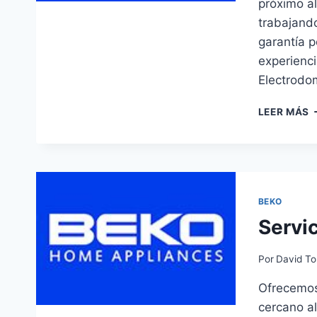
próximo al
trabajando
garantía p
experienci
Electrodo
S
LEER MÁS
T
B
E
S
BEKO
Servic
Por
David To
Ofrecemos 
cercano al