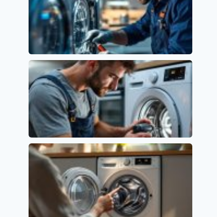
Error E15 en Lavavajillas Siemens: Causas y
Soluciones
Siemens
Error E01 en Lavavajillas Beko: Causas y
Soluciones
Códigos de error y su significado