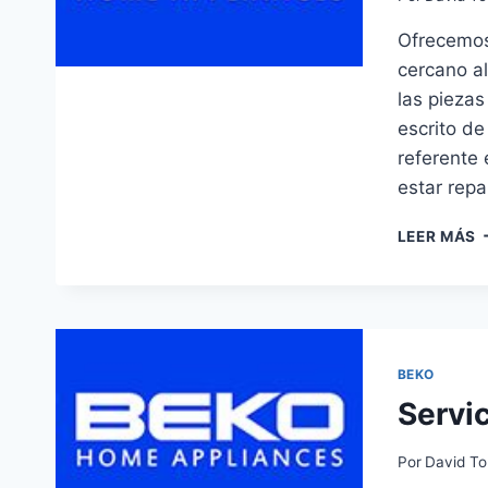
Ofrecemos 
cercano al
las piezas
escrito de
referente 
estar rep
S
LEER MÁS
T
B
E
C
BEKO
Servi
Por
David To