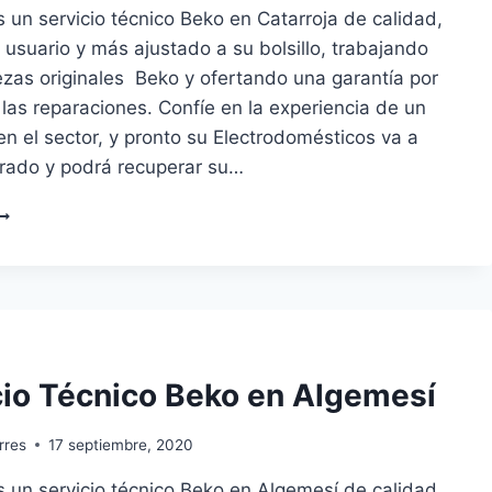
un servicio técnico Beko en Catarroja de calidad,
 usuario y más ajustado a su bolsillo, trabajando
ezas originales Beko y ofertando una garantía por
 las reparaciones. Confíe en la experiencia de un
en el sector, y pronto su Electrodomésticos va a
arado y podrá recuperar su…
ERVICIO
ÉCNICO
EKO
N
ATARROJA
cio Técnico Beko en Algemesí
rres
17 septiembre, 2020
 un servicio técnico Beko en Algemesí de calidad,