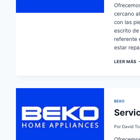
Ofrecemos 
cercano al
con las pi
escrito de
referente 
estar rep
S
LEER MÁS
T
B
E
C
BEKO
Servi
Por
David To
Ofrecemos