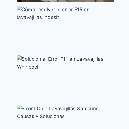
Lavavajillas Candy: Soluciona el Error E2
fácilmente
Códigos de error y su significado
Cómo resolver el error F15 en lavavajillas
Indesit
Códigos de error y su significado
Solución al Error F11 en Lavavajillas
Whirlpool
Códigos de error y su significado