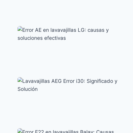
Error LC en Lavavajillas Samsung: Causas y
Soluciones
Códigos de error y su significado
Error AE en lavavajillas LG: causas y
soluciones efectivas
Códigos de error y su significado
Lavavajillas AEG Error i30: Significado y