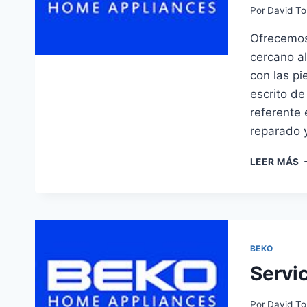
Por
David To
Ofrecemos 
cercano al
con las pi
escrito de
referente 
reparado 
S
LEER MÁS
T
B
E
C
BEKO
Servi
Por
David To