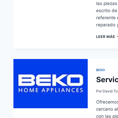
las piezas
escrito de
referente 
reparado 
S
LEER MÁS
T
B
E
X
BEKO
Servi
Por
David To
Ofrecemos 
cercano al
con las pi