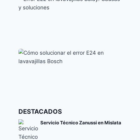
Solución
Códigos de error y su significado
Error E22 en lavavajillas Balay: Causas y
soluciones
Códigos de error y su significado
Cómo solucionar el error E24 en lavavajillas
DESTACADOS
Bosch
Códigos de error y su significado
Servicio Técnico Zanussi en Mislata