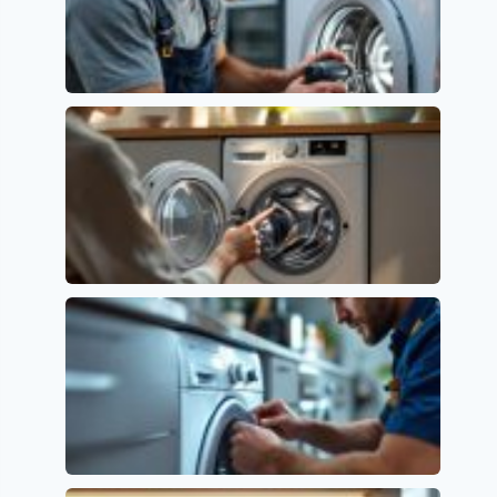
Error E01 en Lavavajillas Beko: Causas y
Soluciones
Códigos de error y su significado
Lavavajillas Candy: Soluciona el Error E2
fácilmente
Códigos de error y su significado