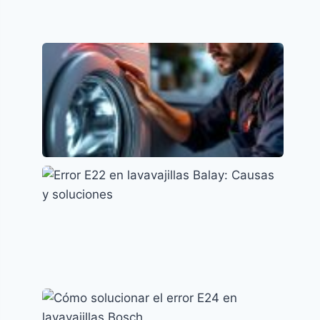
Error AE en lavavajillas LG: causas y
soluciones efectivas
Códigos de error y su significado
Lavavajillas AEG Error i30: Significado y
Solución
Códigos de error y su significado
Error E22 en lavavajillas Balay: Causas y
soluciones