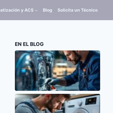
atización y ACS
Blog
Solicita un Técnico
EN EL BLOG
Error E15 en Lavavajillas Siemens: Causas y
Soluciones
Siemens