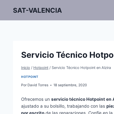
Saltar
SAT-VALENCIA
al
contenido
Servicio Técnico Hotpoi
Inicio
/
Hotpoint
/
Servicio Técnico Hotpoint en Alzira
HOTPOINT
Por
David Torres
18 septiembre, 2020
Ofrecemos un
servicio técnico Hotpoint en 
ajustado a su bolsillo, trabajando con las
pie
por escrito
de las reparaciones. Confíe en la