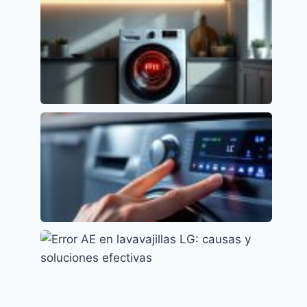
Cómo resolver el error F15 en lavavajillas
Indesit
Códigos de error y su significado
Solución al Error F11 en Lavavajillas
Whirlpool
Códigos de error y su significado
Error LC en Lavavajillas Samsung: Causas y
Soluciones
Códigos de error y su significado