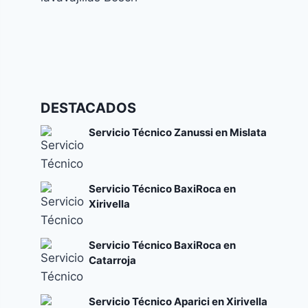
Códigos de error y su significado
Cómo solucionar el error E24 en lavavajillas
DESTACADOS
Bosch
Códigos de error y su significado
Servicio Técnico Zanussi en Mislata
Servicio Técnico BaxiRoca en
Xirivella
Servicio Técnico BaxiRoca en
Catarroja
Servicio Técnico Aparici en Xirivella