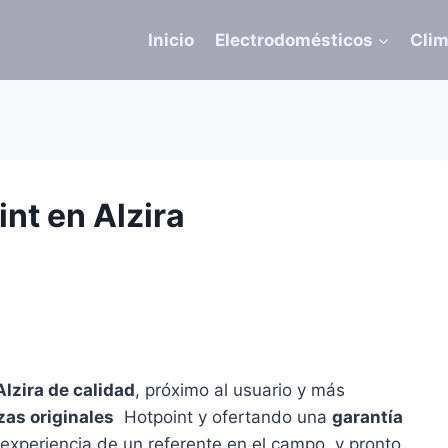
Inicio
Electrodomésticos
Clim
nt en Alzira
Alzira de calidad
, próximo al usuario y más
zas originales
Hotpoint y ofertando una
garantía
 experiencia de un referente en el campo, y pronto