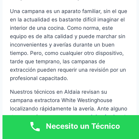
Una campana es un aparato familiar, sin el que
en la actualidad es bastante difícil imaginar el
interior de una cocina. Como norma, este
equipo es de alta calidad y puede marchar sin
inconvenientes y averías durante un buen
tiempo. Pero, como cualquier otro dispositivo,
tarde que temprano, las campanas de
extracción pueden requerir una revisión por un
profesional capacitado.
Nuestros técnicos en Aldaia revisan su
campana extractora White Westinghouse
localizando rápidamente la avería. Ante alguno
de estos síntomas, nuestro
servicio técnico de
Necesito un Técnico
campanas extractoras White Westinghouse
en Aldaia
revisará cada uno de los