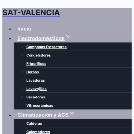
SAT-VALENCIA
Saltar
al
contenido
Inicio
Electrodomésticos
Campanas Extractoras
Congeladores
Frigoríficos
Hornos
Lavadoras
Lavavajillas
Secadoras
Vitrocerámicas
Climatización y ACS
Calderas
Calentadores