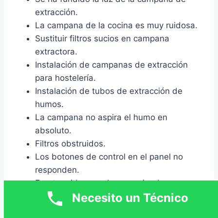
extracción.
La campana de la cocina es muy ruidosa.
Sustituir filtros sucios en campana
extractora.
Instalación de campanas de extracción
para hostelería.
Instalación de tubos de extracción de
humos.
La campana no aspira el humo en
absoluto.
Filtros obstruidos.
Los botones de control en el panel no
responden.
Fuerte ruido cuando se enciende.
Necesito un Técnico
No cambian las velocidades de
extracción.