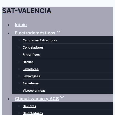
SAT-VALENCIA
Saltar
al
contenido
Inicio
Electrodomésticos
Campanas Extractoras
Congeladores
Frigoríficos
Hornos
Lavadoras
Lavavajillas
Secadoras
Vitrocerámicas
Climatización y ACS
Calderas
Calentadores