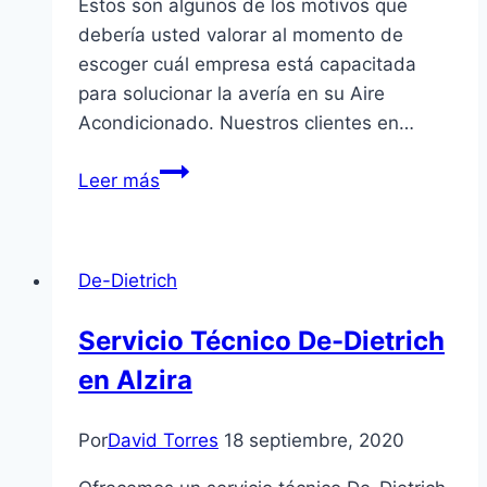
Estos son algunos de los motivos que
debería usted valorar al momento de
escoger cuál empresa está capacitada
para solucionar la avería en su Aire
Acondicionado. Nuestros clientes en…
Reparación
Leer más
de
Aire
Acondicionado
De-Dietrich
en
Ontinyent
Servicio Técnico De-Dietrich
en Alzira
Por
David Torres
18 septiembre, 2020