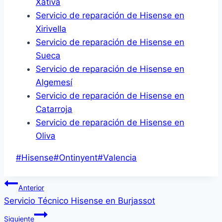
Xàtiva
Servicio de reparación de Hisense en
Xirivella
Servicio de reparación de Hisense en
Sueca
Servicio de reparación de Hisense en
Algemesí
Servicio de reparación de Hisense en
Catarroja
Servicio de reparación de Hisense en
Oliva
Etiquetas
#
Hisense
#
Ontinyent
#
Valencia
de
Navegación
la
Anterior
entrada:
Servicio Técnico Hisense en Burjassot
de
Siguiente