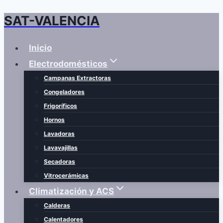
SAT-VALENCIA
Saltar
al
contenido
Inicio
Electrodomésticos
Campanas Extractoras
Congeladores
Frigoríficos
Hornos
Lavadoras
Lavavajillas
Secadoras
Vitrocerámicas
Climatización y ACS
Calderas
Calentadores