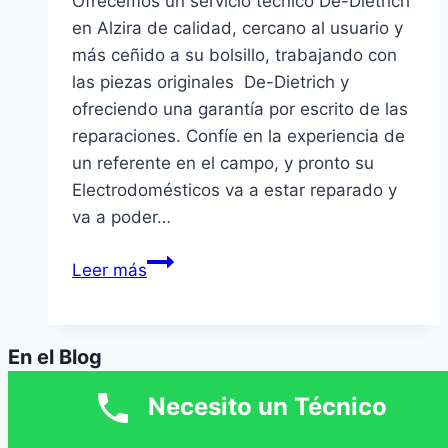
Ofrecemos un servicio técnico De-Dietrich
en Alzira de calidad, cercano al usuario y
más ceñido a su bolsillo, trabajando con
las piezas originales De-Dietrich y
ofreciendo una garantía por escrito de las
reparaciones. Confíe en la experiencia de
un referente en el campo, y pronto su
Electrodomésticos va a estar reparado y
va a poder…
Servicio
Leer más
Técnico
De-
Dietrich
En el Blog
en
Alzira
Necesito un Técnico