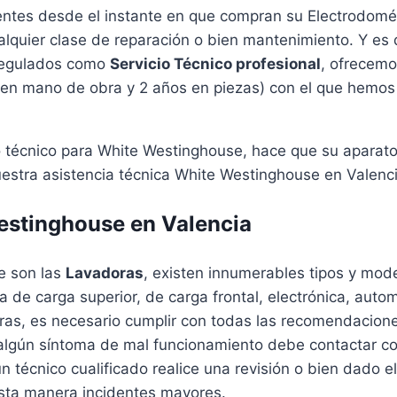
entes desde el instante en que compran su Electrodom
ualquier clase de reparación o bien mantenimiento. Y es
 regulados como
Servicio Técnico profesional
, ofrecemo
 en mano de obra y 2 años en piezas) con el que hemos l
io técnico para White Westinghouse, hace que su aparat
estra asistencia técnica White Westinghouse en Valencia
estinghouse en Valencia
e son las
Lavadoras
, existen innumerables tipos y mo
ea de carga superior, de carga frontal, electrónica, aut
adoras, es necesario cumplir con todas las recomendacion
 algún síntoma de mal funcionamiento debe contactar co
n técnico cualificado realice una revisión o bien dado e
esta manera incidentes mayores.