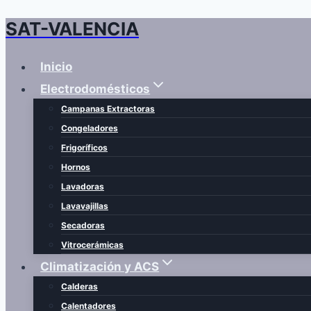
SAT-VALENCIA
Saltar
al
contenido
Inicio
Electrodomésticos
Campanas Extractoras
Congeladores
Frigoríficos
Hornos
Lavadoras
Lavavajillas
Secadoras
Vitrocerámicas
Climatización y ACS
Calderas
Calentadores