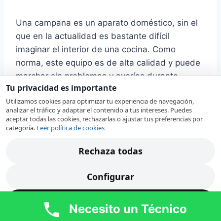
Una campana es un aparato doméstico, sin el
que en la actualidad es bastante difícil
imaginar el interior de una cocina. Como
norma, este equipo es de alta calidad y puede
marchar sin problemas y averías durante
Tu privacidad es importante
mucho tiempo. Pero, como cualquier otro
Utilizamos cookies para optimizar tu experiencia de navegación,
dispositivo, tarde que temprano, las campanas
analizar el tráfico y adaptar el contenido a tus intereses. Puedes
de extracción pueden requerir una revisión por
aceptar todas las cookies, rechazarlas o ajustar tus preferencias por
categoría.
Leer política de cookies
un profesional capacitado.
Rechaza todas
Nuestros técnicos en Catarroja revisan su
campana extractora Smeg localizando
Configurar
rápidamente la avería. Ante alguno de estos
síntomas, nuestro
servicio técnico de
Acepta todas
Necesito un Técnico
campanas extractoras Smeg en Catarroja