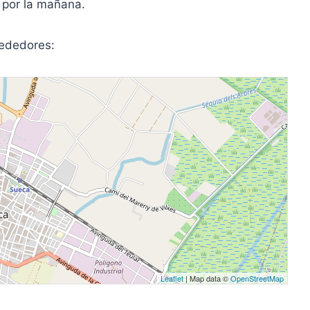
 por la mañana.
rededores:
Leaflet
| Map data ©
OpenStreetMap