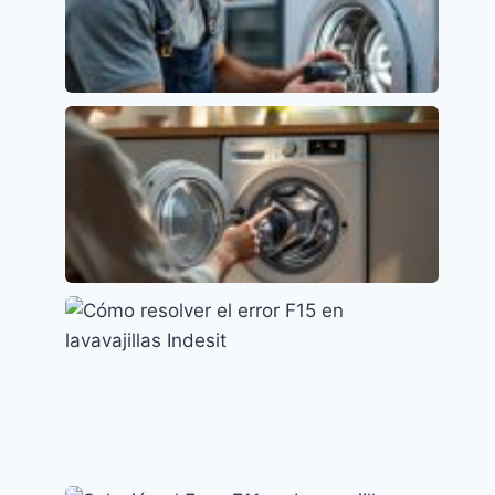
Error E01 en Lavavajillas Beko: Causas y
Soluciones
Códigos de error y su significado
Lavavajillas Candy: Soluciona el Error E2
fácilmente
Códigos de error y su significado