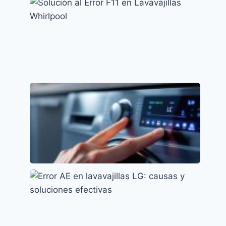
Cómo resolver el error F15 en lavavajillas
Indesit
Códigos de error y su significado
Solución al Error F11 en Lavavajillas
Whirlpool
Códigos de error y su significado
Error LC en Lavavajillas Samsung: Causas y
Soluciones
Códigos de error y su significado