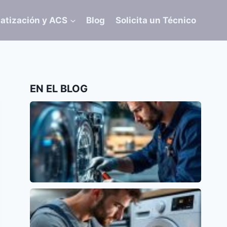
atización y ACS
Blog
Solicita un Técnico
EN EL BLOG
Error E15 en Lavavajillas Siemens: Causas y
Soluciones
Siemens