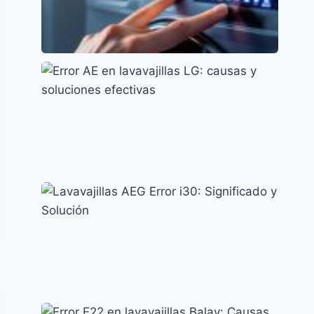
Error LC en Lavavajillas Samsung: Causas y
Soluciones
Códigos de error y su significado
Error AE en lavavajillas LG: causas y
soluciones efectivas
Códigos de error y su significado
Lavavajillas AEG Error i30: Significado y