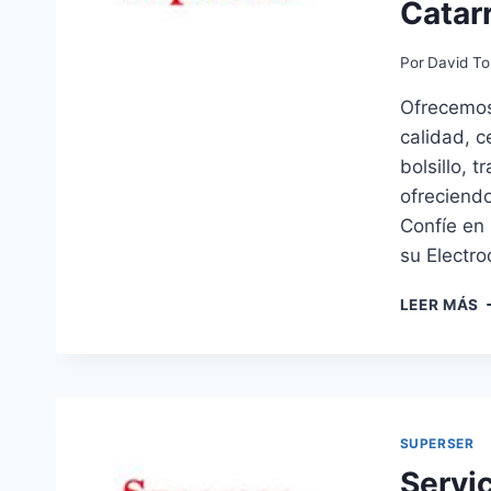
Catar
Por
David To
Ofrecemos 
calidad, c
bolsillo, 
ofreciendo
Confíe en 
su Electr
S
LEER MÁS
T
S
E
C
SUPERSER
Servi