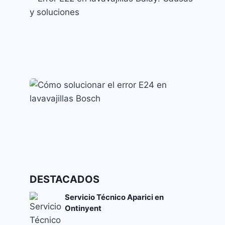
Solución
Códigos de error y su significado
Error E22 en lavavajillas Balay: Causas y
soluciones
Códigos de error y su significado
Cómo solucionar el error E24 en lavavajillas
DESTACADOS
Bosch
Códigos de error y su significado
Servicio Técnico Aparici en
Ontinyent