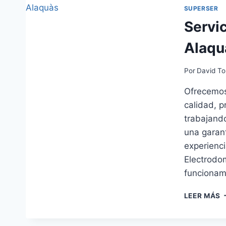
SUPERSER
Servi
Alaqu
Por
David To
Ofrecemos
calidad, p
trabajando
una garant
experienci
Electrodo
funcionam
S
LEER MÁS
T
S
E