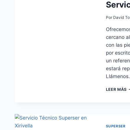
Servi
Por
David To
Ofrecemos
cercano al
con las pi
por escrit
un referen
estará re
Llámenos
S
LEER MÁS
T
S
E
S
SUPERSER