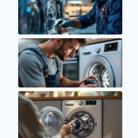
Error E15 en Lavavajillas Siemens: Causas y
Soluciones
Siemens
Error E01 en Lavavajillas Beko: Causas y
Soluciones
Códigos de error y su significado