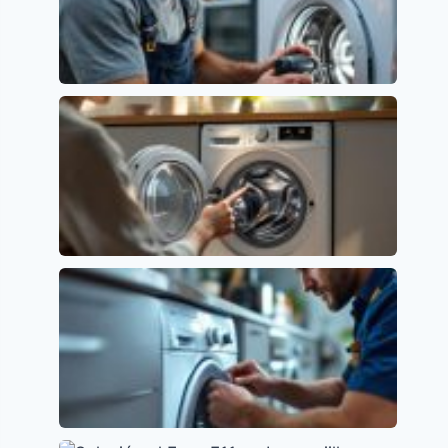
Error E01 en Lavavajillas Beko: Causas y
Soluciones
Códigos de error y su significado
Lavavajillas Candy: Soluciona el Error E2
fácilmente
Códigos de error y su significado