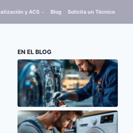
atización y ACS
Blog
Solicita un Técnico
EN EL BLOG
Error E15 en Lavavajillas Siemens: Causas y
Soluciones
Siemens