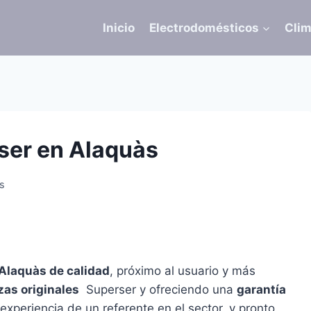
Inicio
Electrodomésticos
Clim
ser en Alaquàs
às
 Alaquàs de calidad
, próximo al usuario y más
zas originales
Superser y ofreciendo una
garantía
experiencia de un referente en el sector, y pronto