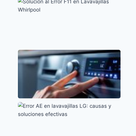
Cómo resolver el error F15 en lavavajillas
Indesit
Códigos de error y su significado
Solución al Error F11 en Lavavajillas
Whirlpool
Códigos de error y su significado
Error LC en Lavavajillas Samsung: Causas y
Soluciones
Códigos de error y su significado