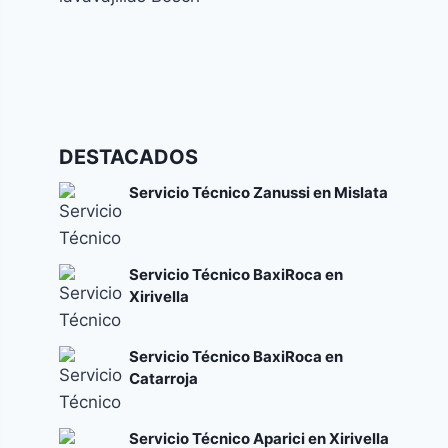
Códigos de error y su significado
Cómo solucionar el error E24 en lavavajillas
DESTACADOS
Bosch
Códigos de error y su significado
Servicio Técnico Zanussi en Mislata
Servicio Técnico BaxiRoca en
Xirivella
Servicio Técnico BaxiRoca en
Catarroja
Servicio Técnico Aparici en Xirivella