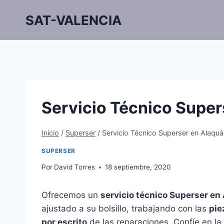
Saltar
SAT-VALENCIA
al
contenido
Servicio Técnico Super
Inicio
/
Superser
/
Servicio Técnico Superser en Alaqu
SUPERSER
Por
David Torres
18 septiembre, 2020
Ofrecemos un
servicio técnico Superser en
ajustado a su bolsillo, trabajando con las
pie
por escrito
de las reparaciones. Confíe en la 