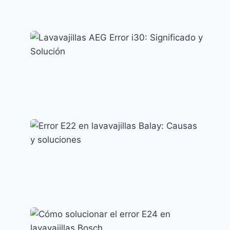
Error AE en lavavajillas LG: causas y
soluciones efectivas
Códigos de error y su significado
Lavavajillas AEG Error i30: Significado y
Solución
Códigos de error y su significado
Error E22 en lavavajillas Balay: Causas y
soluciones