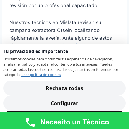
revisión por un profesional capacitado.
Nuestros técnicos en Mislata revisan su
campana extractora Otsein localizando
rápidamente la avería. Ante alguno de estos
síntomas, nuestro
servicio técnico de
Tu privacidad es importante
campanas extractoras Otsein en Mislata
Utilizamos cookies para optimizar tu experiencia de navegación,
revisará cada uno de los componentes de su
analizar el tráfico y adaptar el contenido a tus intereses. Puedes
campana extractora para proceder a su
aceptar todas las cookies, rechazarlas o ajustar tus preferencias por
categoría.
Leer política de cookies
reparación:
Rechaza todas
Se ha fundido
la luz de la
Configurar
campana de
extracción.
Acepta todas
Necesito un Técnico
La campana