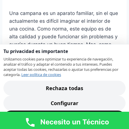
Una campana es un aparato familiar, sin el que
actualmente es difícil imaginar el interior de
una cocina. Como norma, este equipo es de
alta calidad y puede funcionar sin problemas y
averías durante un buen tiempo. Mas, como
Tu privacidad es importante
cualquier otro dispositivo, tarde o temprano, las
Utilizamos cookies para optimizar tu experiencia de navegación,
campanas de extracción pueden requerir una
analizar el tráfico y adaptar el contenido a tus intereses. Puedes
revisión por un profesional capacitado.
aceptar todas las cookies, rechazarlas o ajustar tus preferencias por
categoría.
Leer política de cookies
Nuestros técnicos en Algemesí revisan su
Rechaza todas
campana extractora Bosch localizando
rápidamente la avería. Ante alguno de estos
Configurar
síntomas, nuestro
servicio técnico de
campanas extractoras Bosch en Algemesí
Acepta todas
Necesito un Técnico
revisará cada uno de los componentes de su