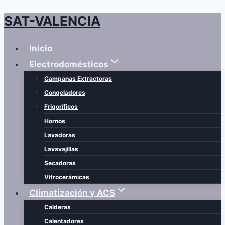
SAT-VALENCIA
Saltar
al
contenido
Inicio
Electrodomésticos
Campanas Extractoras
Congeladores
Frigoríficos
Hornos
Lavadoras
Lavavajillas
Secadoras
Vitrocerámicas
Climatización y ACS
Calderas
Calentadores