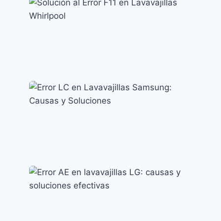
Cómo resolver el error F15 en lavavajillas
Indesit
Códigos de error y su significado
Solución al Error F11 en Lavavajillas
Whirlpool
Códigos de error y su significado
Error LC en Lavavajillas Samsung: Causas y
Soluciones
Códigos de error y su significado