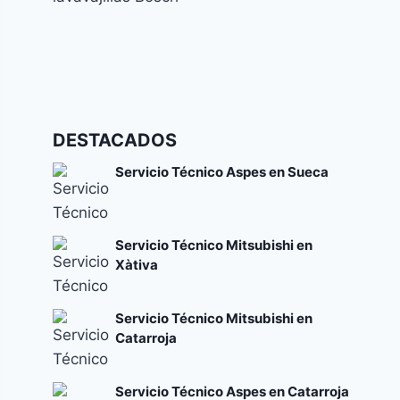
Códigos de error y su significado
Cómo solucionar el error E24 en lavavajillas
DESTACADOS
Bosch
Códigos de error y su significado
Servicio Técnico Aspes en Sueca
Servicio Técnico Mitsubishi en
Xàtiva
Servicio Técnico Mitsubishi en
Catarroja
Servicio Técnico Aspes en Catarroja