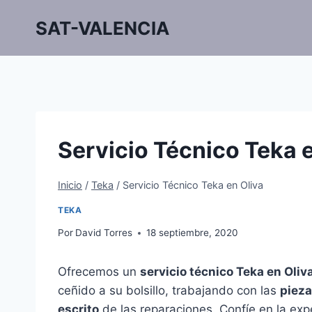
Saltar
SAT-VALENCIA
al
contenido
Servicio Técnico Teka 
Inicio
/
Teka
/
Servicio Técnico Teka en Oliva
TEKA
Por
David Torres
18 septiembre, 2020
Ofrecemos un
servicio técnico Teka en Oliv
ceñido a su bolsillo, trabajando con las
pieza
escrito
de las reparaciones. Confíe en la exp