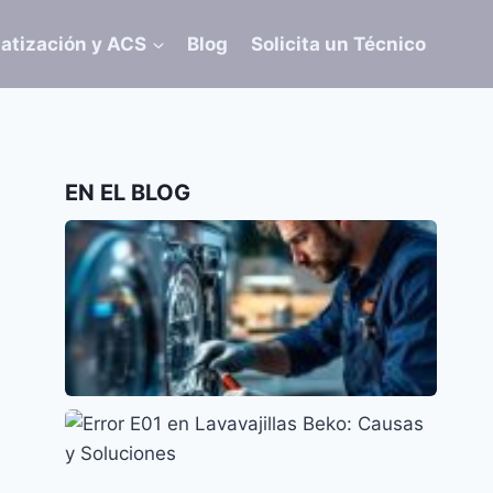
atización y ACS
Blog
Solicita un Técnico
EN EL BLOG
Error E15 en Lavavajillas Siemens: Causas y
Soluciones
Siemens