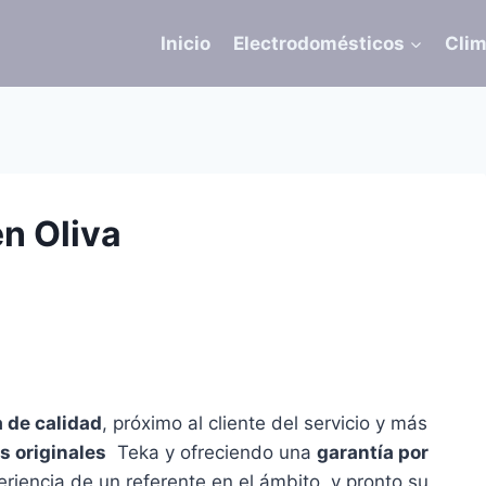
Inicio
Electrodomésticos
Clim
en Oliva
a de calidad
, próximo al cliente del servicio y más
s originales
Teka y ofreciendo una
garantía por
eriencia de un referente en el ámbito, y pronto su