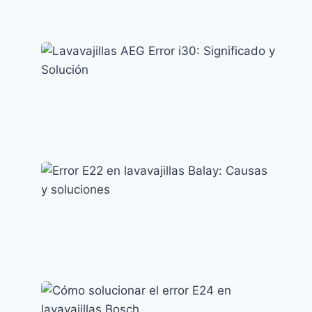
Error AE en lavavajillas LG: causas y
soluciones efectivas
Códigos de error y su significado
Lavavajillas AEG Error i30: Significado y
Solución
Códigos de error y su significado
Error E22 en lavavajillas Balay: Causas y
soluciones