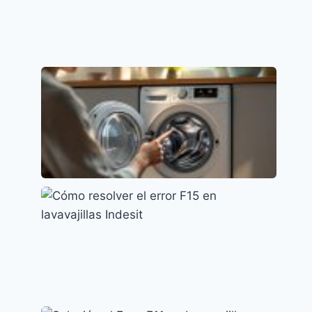
Error E01 en Lavavajillas Beko: Causas y
Soluciones
Códigos de error y su significado
Lavavajillas Candy: Soluciona el Error E2
fácilmente
Códigos de error y su significado