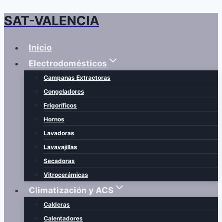
SAT-VALENCIA
Saltar
al
contenido
Inicio
Electrodomésticos
Campanas Extractoras
Congeladores
Frigoríficos
Hornos
Lavadoras
Lavavajillas
Secadoras
Vitrocerámicas
Climatización y ACS
Calderas
Calentadores