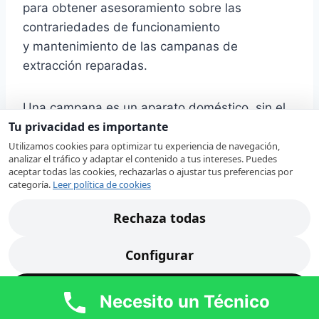
para obtener asesoramiento sobre las
contrariedades de funcionamiento
y mantenimiento de las campanas de
extracción reparadas.
Una campana es un aparato doméstico, sin el
Tu privacidad es importante
que en nuestros días es difícil imaginar el
interior de una cocina. Como regla, este equipo
Utilizamos cookies para optimizar tu experiencia de navegación,
analizar el tráfico y adaptar el contenido a tus intereses. Puedes
es de alta calidad y puede funcionar sin
aceptar todas las cookies, rechazarlas o ajustar tus preferencias por
inconvenientes y averías durante bastante
categoría.
Leer política de cookies
tiempo. Mas, como cualquier otro dispositivo,
Rechaza todas
tarde que temprano, las campanas de
extracción pueden requerir una revisión por un
Configurar
profesional capacitado.
Acepta todas
Necesito un Técnico
Nuestros técnicos en Burjassot revisan su