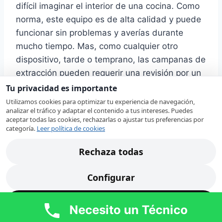
difícil imaginar el interior de una cocina. Como
norma, este equipo es de alta calidad y puede
funcionar sin problemas y averías durante
mucho tiempo. Mas, como cualquier otro
dispositivo, tarde o temprano, las campanas de
extracción pueden requerir una revisión por un
profesional capacitado.
Tu privacidad es importante
Utilizamos cookies para optimizar tu experiencia de navegación,
analizar el tráfico y adaptar el contenido a tus intereses. Puedes
Nuestros técnicos en Manises revisan su
aceptar todas las cookies, rechazarlas o ajustar tus preferencias por
categoría.
Leer política de cookies
campana extractora Panasonic localizando
rápidamente la avería. Ante alguno de estos
Rechaza todas
síntomas, nuestro
servicio técnico de
campanas extractoras Panasonic en Manises
Configurar
revisará cada uno de los componentes de su
campana extractora para proceder a su
Acepta todas
Necesito un Técnico
reparación: