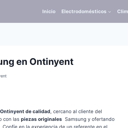
Inicio
Electrodomésticos
Clim
ung en Ontinyent
yent
Ontinyent de calidad
, cercano al cliente del
do con las
piezas originales
Samsung y ofertando
 Confíe en la experiencia de un referente en el