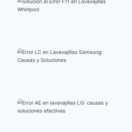
Cómo resolver el error F15 en lavavajillas
Indesit
Códigos de error y su significado
Solución al Error F11 en Lavavajillas
Whirlpool
Códigos de error y su significado
Error LC en Lavavajillas Samsung: Causas y
Soluciones
Códigos de error y su significado