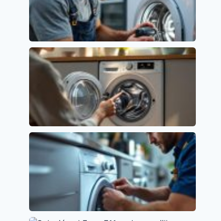
Error E01 en Lavavajillas Beko: Causas y
Soluciones
Códigos de error y su significado
Lavavajillas Candy: Soluciona el Error E2
fácilmente
Códigos de error y su significado