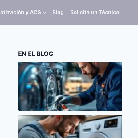
atización y ACS
Blog
Solicita un Técnico
EN EL BLOG
Error E15 en Lavavajillas Siemens: Causas y
Soluciones
Siemens