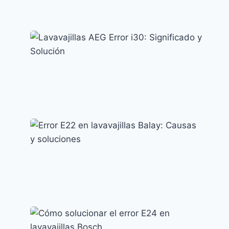
Error AE en lavavajillas LG: causas y
soluciones efectivas
Códigos de error y su significado
Lavavajillas AEG Error i30: Significado y
Solución
Códigos de error y su significado
Error E22 en lavavajillas Balay: Causas y
soluciones