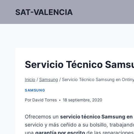
Saltar
SAT-VALENCIA
al
contenido
Servicio Técnico Sams
Inicio
/
Samsung
/
Servicio Técnico Samsung en Ontin
SAMSUNG
Por
David Torres
18 septiembre, 2020
Ofrecemos un
servicio técnico Samsung en 
servicio y más ceñido a su bolsillo, trabajan
una
garantía por escrito
de las reparaciones.