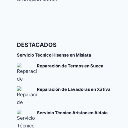
Códigos de error y su significado
Cómo solucionar el error E24 en lavavajillas
DESTACADOS
Bosch
Códigos de error y su significado
Servicio Técnico Hisense en Mislata
Reparación de Termos en Sueca
Reparación de Lavadoras en Xàtiva
Servicio Técnico Ariston en Aldaia