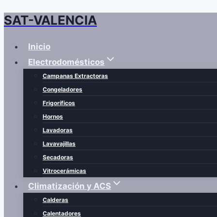
SAT-VALENCIA
Saltar
al
contenido
Inicio
Electrodomésticos
Campanas Extractoras
Congeladores
Frigoríficos
Hornos
Lavadoras
Lavavajillas
Secadoras
Vitrocerámicas
Climatización y ACS
Calderas
Calentadores