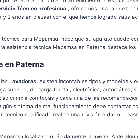
r tipo de reparación o bien mantenimiento. Y es que pese
rvicio Técnico profesional
, ofrecemos una rapidez en 
y 2 años en piezas) con el que hemos logrado satisfacer 
cio técnico para Mepamsa, hace que su aparato quede c
ra asistencia técnica Mepamsa en Paterna destaca los 
 en Paterna
 las
Lavadoras
, existen incontables tipos y modelos y
ga superior, de carga frontal, electrónica, automática, 
reciso cumplir con todas y cada una de las recomendacio
 algún síntoma de mal funcionamiento debe contactar co
n técnico cualificado realice una revisión o dado el cas
 Mepamsa localizando rápidamente la avería. Ante algu