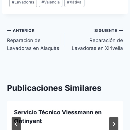
#
Lavadoras
#
Valencia
#
Xàtiva
de
la
entrada:
Navegación
ANTERIOR
SIGUIENTE
Reparación de
Reparación de
de
Lavadoras en Alaquàs
Lavadoras en Xirivella
entradas
Publicaciones Similares
Servicio Técnico Viessmann en
Ontinyent