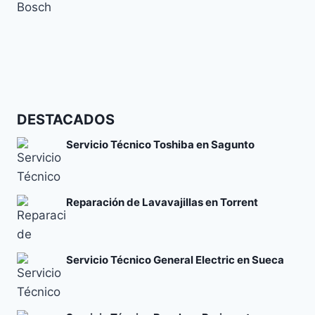
Códigos de error y su significado
Cómo solucionar el error E24 en lavavajillas Bosch
DESTACADOS
Códigos de error y su significado
Servicio Técnico Toshiba en Sagunto
Reparación de Lavavajillas en Torrent
Servicio Técnico General Electric en Sueca