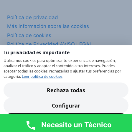
Política de privacidad
Más información sobre las cookies
Política de cookies
Politíca de Privacidad AVISO LEGAL
Tu privacidad es importante
Mapa del Sitio WEB
Utilizamos cookies para optimizar tu experiencia de navegación,
analizar el tráfico y adaptar el contenido a tus intereses. Puedes
aceptar todas las cookies, rechazarlas o ajustar tus preferencias por
categoría.
Leer política de cookies
© 2026
SAT-Valencia – Servicio Técnico de
Rechaza todas
Electrodomésticos. Todos los derechos
reservados.
Configurar
SAT Valencia es un servicio técnico
independiente. No somos Servicio Técnico
Acepta todas
Necesito un Técnico
Oficial de ninguna marca. Todas las marcas
mencionadas pertenecen a sus propietarios y