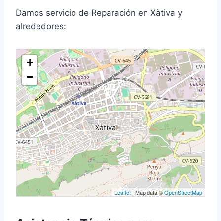
Damos servicio de Reparación en Xàtiva y
alrededores:
+
−
Leaflet
| Map data ©
OpenStreetMap