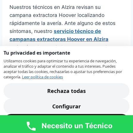
Nuestros técnicos en Alzira revisan su
campana extractora Hoover localizando
rápidamente la avería. Ante alguno de estos
síntomas, nuestro
servicio técnico de
campanas extractoras Hoover en Alzira
revisará cada uno de los componentes de su
Tu privacidad es importante
campana extractora para proceder a su
Utilizamos cookies para optimizar tu experiencia de navegación,
reparación:
analizar el tráfico y adaptar el contenido a tus intereses. Puedes
aceptar todas las cookies, rechazarlas o ajustar tus preferencias por
categoría.
Leer política de cookies
Se ha fundido
la luz de la
Rechaza todas
campana de
extracción.
Configurar
La campana
de la cocina es muy ruidosa.
Acepta todas
Necesito un Técnico
Sustituir filtros sucios en campana