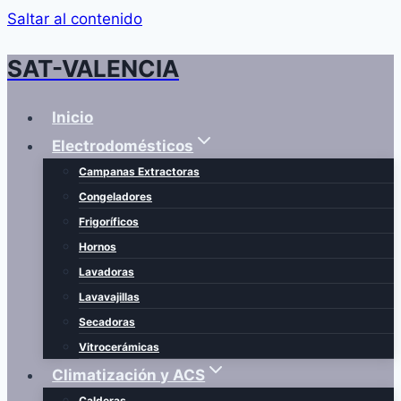
Saltar al contenido
SAT-VALENCIA
Inicio
Electrodomésticos
Campanas Extractoras
Congeladores
Frigoríficos
Hornos
Lavadoras
Lavavajillas
Secadoras
Vitrocerámicas
Climatización y ACS
Calderas