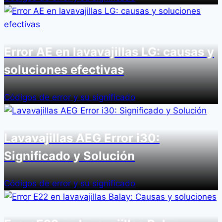
Error AE en lavavajillas LG: causas y
soluciones efectivas
Códigos de error y su significado
Lavavajillas AEG Error i30:
Significado y Solución
Códigos de error y su significado