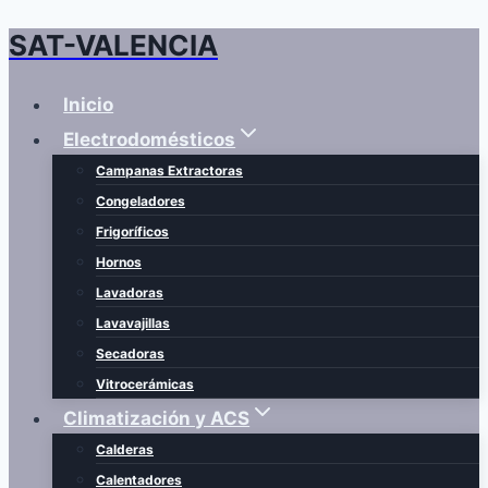
SAT-VALENCIA
Saltar
al
contenido
Inicio
Electrodomésticos
Campanas Extractoras
Congeladores
Frigoríficos
Hornos
Lavadoras
Lavavajillas
Secadoras
Vitrocerámicas
Climatización y ACS
Calderas
Calentadores