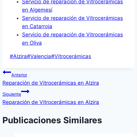
Servicio de reparación de Vitrocerámicas
en Algemesí
Servicio de reparación de Vitrocerámicas
en Catarroja
Servicio de reparación de Vitrocerámicas
en Oliva
Etiquetas
#
Alzira
#
Valencia
#
Vitrocerámicas
de
Navegación
la
Anterior
entrada:
Reparación de Vitrocerámicas en Alzira
de
Siguiente
entradas
Reparación de Vitrocerámicas en Alzira
Publicaciones Similares