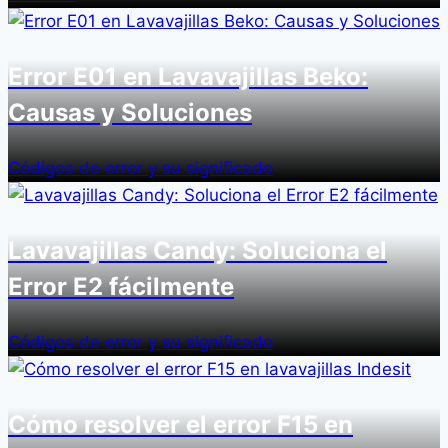
Error E01 en Lavavajillas Beko:
Causas y Soluciones
Códigos de error y su significado
Lavavajillas Candy: Soluciona el
Error E2 fácilmente
Códigos de error y su significado
Cómo resolver el error F15 en