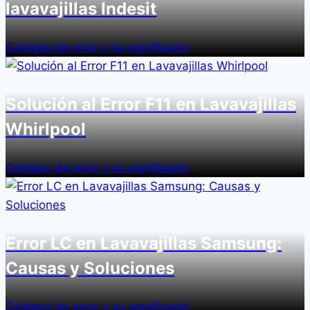
lavavajillas Indesit
Códigos de error y su significado
Solución al Error F11 en Lavavajillas
Whirlpool
Códigos de error y su significado
Error LC en Lavavajillas Samsung:
Causas y Soluciones
Códigos de error y su significado