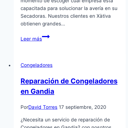
momento de escoger cuál empresa está
capacitada para solucionar la avería en su
Secadoras. Nuestros clientes en Xàtiva
obtienen grandes…
Reparación
Leer más
de
Secadoras
en
Congeladores
Xàtiva
Reparación de Congeladores
en Gandia
Por
David Torres
17 septiembre, 2020
¿Necesita un servicio de reparación de
Congeladores en Gandia? con nosotros