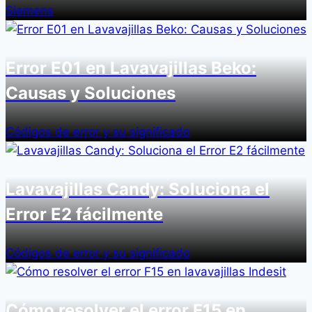
Siemens
Error E01 en Lavavajillas Beko:
Causas y Soluciones
Códigos de error y su significado
Lavavajillas Candy: Soluciona el
Error E2 fácilmente
Códigos de error y su significado
Cómo resolver el error F15 en