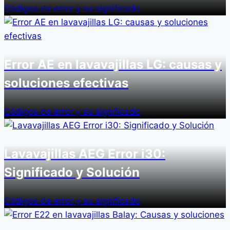
Códigos de error y su significado
Error AE en lavavajillas LG: causas y
soluciones efectivas
Códigos de error y su significado
Lavavajillas AEG Error i30:
Significado y Solución
Códigos de error y su significado