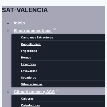
SAT-VALENCIA
Saltar
al
contenido
Inicio
Electrodomésticos
Campanas Extractoras
Congeladores
Frigoríficos
Hornos
Lavadoras
Lavavajillas
Secadoras
Vitrocerámicas
Climatización y ACS
Calderas
Calentadores