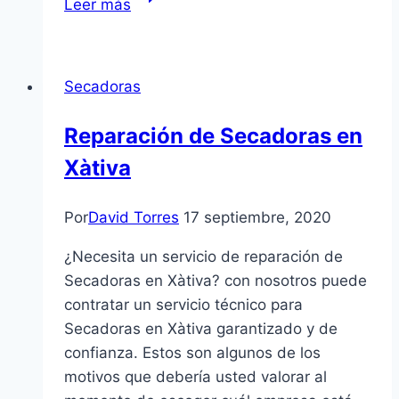
Leer más
de
Campanas
Extractoras
Secadoras
en
Ontinyent
Reparación de Secadoras en
Xàtiva
Por
David Torres
17 septiembre, 2020
¿Necesita un servicio de reparación de
Secadoras en Xàtiva? con nosotros puede
contratar un servicio técnico para
Secadoras en Xàtiva garantizado y de
confianza. Estos son algunos de los
motivos que debería usted valorar al