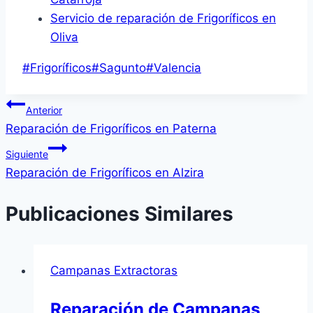
Servicio de reparación de Frigoríficos en
Oliva
Etiquetas
#
Frigoríficos
#
Sagunto
#
Valencia
de
Navegación
la
Anterior
entrada:
Reparación de Frigoríficos en Paterna
de
Siguiente
entradas
Reparación de Frigoríficos en Alzira
Publicaciones Similares
Campanas Extractoras
Reparación de Campanas