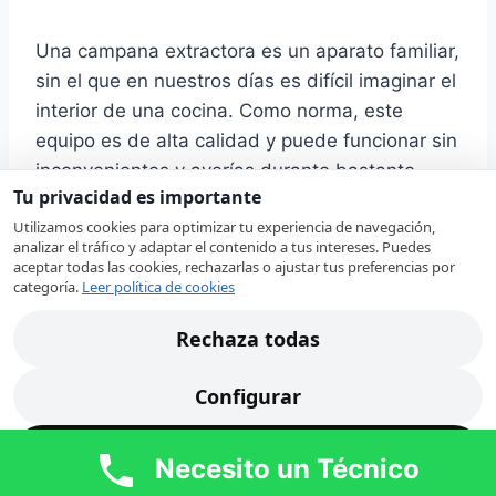
Una campana extractora es un aparato familiar,
sin el que en nuestros días es difícil imaginar el
interior de una cocina. Como norma, este
equipo es de alta calidad y puede funcionar sin
inconvenientes y averías durante bastante
Tu privacidad es importante
tiempo. Mas, como cualquier otro dispositivo,
Utilizamos cookies para optimizar tu experiencia de navegación,
tarde o temprano, las campanas de extracción
analizar el tráfico y adaptar el contenido a tus intereses. Puedes
pueden requerir una revisión por un profesional
aceptar todas las cookies, rechazarlas o ajustar tus preferencias por
categoría.
Leer política de cookies
capacitado.
Rechaza todas
Nuestros técnicos en Burjassot revisan su
campana extractora AEG localizando
Configurar
rápidamente la avería. Ante alguno de estos
síntomas, nuestro
servicio técnico de
Acepta todas
Necesito un Técnico
campanas extractoras AEG en Burjassot