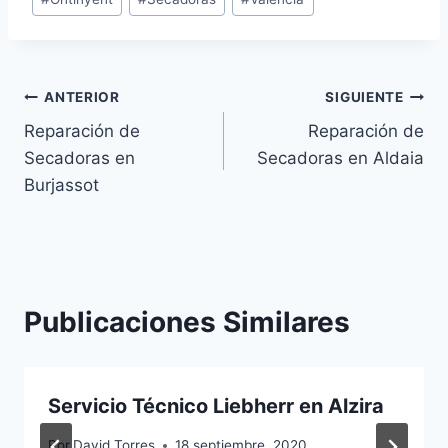
de
la
entrada:
Navegación
ANTERIOR
SIGUIENTE
Reparación de
Reparación de
de
Secadoras en
Secadoras en Aldaia
entradas
Burjassot
Publicaciones Similares
Servicio Técnico Liebherr en Alzira
Por
David Torres
18 septiembre, 2020