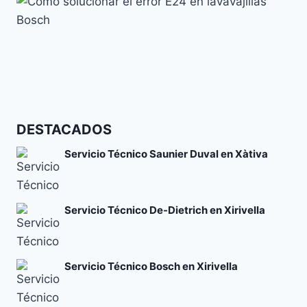
Códigos de error y su significado
Cómo solucionar el error E24 en lavavajillas Bosch
DESTACADOS
Códigos de error y su significado
Servicio Técnico Saunier Duval en Xàtiva
Servicio Técnico De-Dietrich en Xirivella
Servicio Técnico Bosch en Xirivella