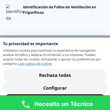
Identificación de Fallos de Ventilación en
Frigoríficos
Tu privacidad es importante
SAT-VALENCIA
Utilizamos cookies para optimizar tu experiencia de navegación,
analizar el tráfico y adaptar el contenido a tus intereses. Puedes
Servicio técnico de electrodomésticos en
aceptar todas las cookies, rechazarlas o ajustar tus preferencias por
categoría.
Leer política de cookies
Valencia especializado en reparaciones de
lavadoras, lavavajillas, frigoríficos, hornos,
Rechaza todas
secadoras y vitrocerámicas. Ofrecemos atención
rápida, soluciones fiables y repuestos originales
Configurar
para garantizar un resultado duradero.
Atendemos Valencia capital y toda su área
Acepta todas
Necesito un Técnico
metropolitana con un servicio profesional,