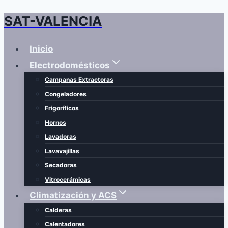
SAT-VALENCIA
Saltar
al
contenido
Inicio
Electrodomésticos
Campanas Extractoras
Congeladores
Frigoríficos
Hornos
Lavadoras
Lavavajillas
Secadoras
Vitrocerámicas
Climatización y ACS
Calderas
Calentadores