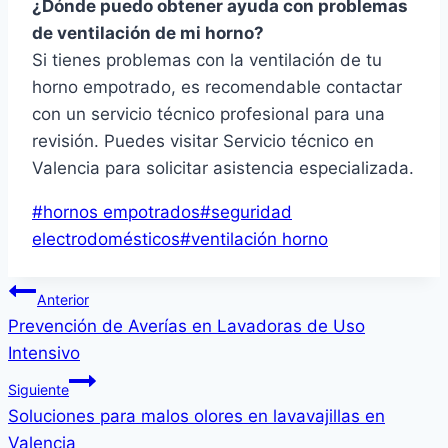
¿Dónde puedo obtener ayuda con problemas
de ventilación de mi horno?
Si tienes problemas con la ventilación de tu
horno empotrado, es recomendable contactar
con un servicio técnico profesional para una
revisión. Puedes visitar Servicio técnico en
Valencia para solicitar asistencia especializada.
Etiquetas
#
hornos empotrados
#
seguridad
de
electrodomésticos
#
ventilación horno
la
Navegación
entrada:
Anterior
Prevención de Averías en Lavadoras de Uso
de
Intensivo
entradas
Siguiente
Soluciones para malos olores en lavavajillas en
Valencia