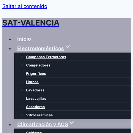
Saltar al contenido
SAT-VALENCIA
Inicio
Electrodomésticos
Campanas Extractoras
Congeladores
Frigoríficos
Hornos
Lavadoras
Lavavajillas
Secadoras
Vitrocerámicas
Climatización y ACS
Calderas