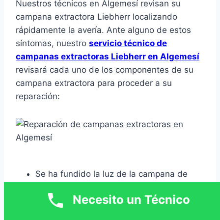
Nuestros técnicos en Algemesí revisan su
campana extractora Liebherr localizando
rápidamente la avería. Ante alguno de estos
síntomas, nuestro
servicio técnico de
campanas extractoras Liebherr en Algemesí
revisará cada uno de los componentes de su
campana extractora para proceder a su
reparación:
Se ha fundido la luz de la campana de
extracción.
Necesito un Técnico
La campana de la cocina es muy ruidosa.
Sustituir filtros sucios en campana