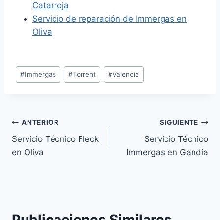
Catarroja
Servicio de reparación de Immergas en
Oliva
Etiquetas
#
Immergas
#
Torrent
#
Valencia
de
la
entrada:
Navegación
ANTERIOR
SIGUIENTE
Servicio Técnico Fleck
Servicio Técnico
de
en Oliva
Immergas en Gandia
entradas
Publicaciones Similares