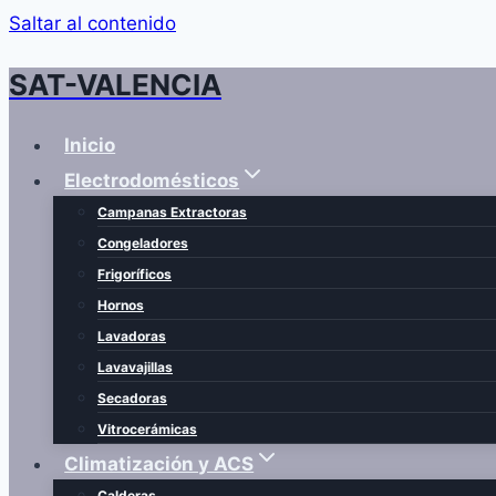
Saltar al contenido
SAT-VALENCIA
Inicio
Electrodomésticos
Campanas Extractoras
Congeladores
Frigoríficos
Hornos
Lavadoras
Lavavajillas
Secadoras
Vitrocerámicas
Climatización y ACS
Calderas