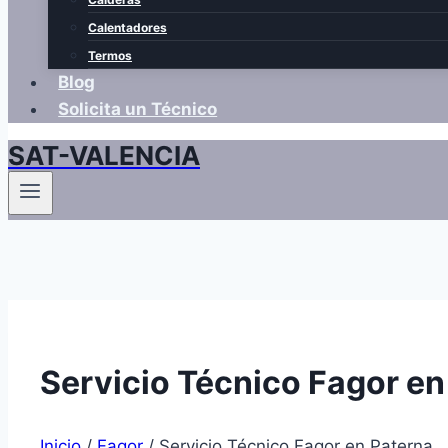
Calentadores
Termos
Blog
Solicita un Técnico
SAT-VALENCIA
Servicio Técnico Fagor en
Inicio
/
Fagor
/
Servicio Técnico Fagor en Paterna