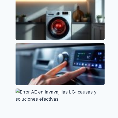
Cómo resolver el error F15 en lavavajillas
Indesit
Códigos de error y su significado
Solución al Error F11 en Lavavajillas
Whirlpool
Códigos de error y su significado
Error LC en Lavavajillas Samsung: Causas y
Soluciones
Códigos de error y su significado