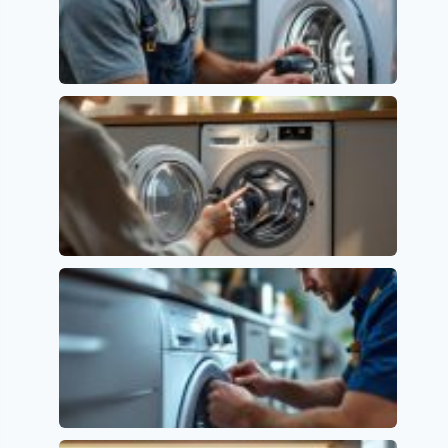
Error E01 en Lavavajillas Beko: Causas y
Soluciones
Códigos de error y su significado
Lavavajillas Candy: Soluciona el Error E2
fácilmente
Códigos de error y su significado