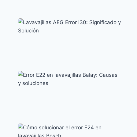
Error AE en lavavajillas LG: causas y
soluciones efectivas
Códigos de error y su significado
Lavavajillas AEG Error i30: Significado y
Solución
Códigos de error y su significado
Error E22 en lavavajillas Balay: Causas y
soluciones