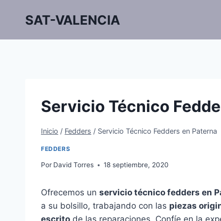
Saltar
SAT-VALENCIA
al
contenido
Servicio Técnico Fedde
Inicio
/
Fedders
/
Servicio Técnico Fedders en Paterna
FEDDERS
Por
David Torres
18 septiembre, 2020
Ofrecemos un
servicio técnico fedders en P
a su bolsillo, trabajando con las
piezas origi
escrito
de las reparaciones. Confíe en la expe