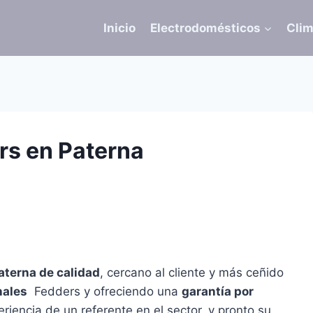
Inicio
Electrodomésticos
Clim
rs en Paterna
aterna de calidad
, cercano al cliente y más ceñido
nales
Fedders y ofreciendo una
garantía por
riencia de un referente en el sector, y pronto su