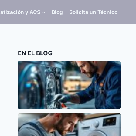
atización y ACS
Blog
Solicita un Técnico
EN EL BLOG
Error E15 en Lavavajillas Siemens: Causas y
Soluciones
Siemens