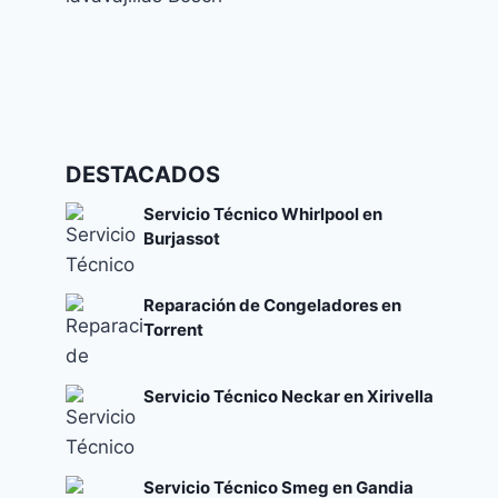
Códigos de error y su significado
Cómo solucionar el error E24 en lavavajillas
DESTACADOS
Bosch
Códigos de error y su significado
Servicio Técnico Whirlpool en
Burjassot
Reparación de Congeladores en
Torrent
Servicio Técnico Neckar en Xirivella
Servicio Técnico Smeg en Gandia